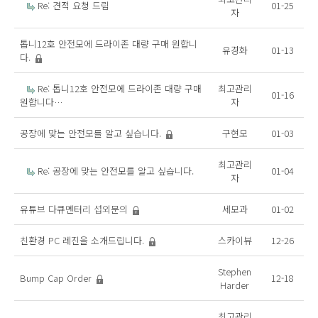
Re: 견적 요청 드림
01-25
자
톱니12호 안전모에 드라이존 대량 구매 원합니
유경화
01-13
다.
Re: 톱니12호 안전모에 드라이존 대량 구매
최고관리
01-16
원합니다…
자
공장에 맞는 안전모를 알고 싶습니다.
구현모
01-03
최고관리
Re: 공장에 맞는 안전모를 알고 싶습니다.
01-04
자
유튜브 다큐멘터리 섭외문의
세모과
01-02
친환경 PC 레진을 소개드립니다.
스카이뷰
12-26
Stephen
Bump Cap Order
12-18
Harder
최고관리