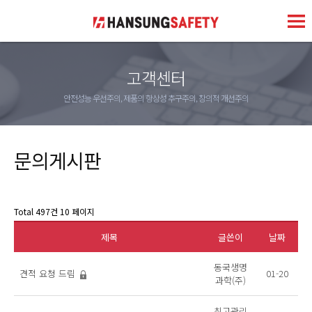
고객센터
안전성능 우선주의, 제품의 항상성 추구주의, 창의적 개선주의
문의게시판
Total 497건
10 페이지
제목
글쓴이
날짜
동국생명
견적 요청 드림
01-20
과학(주)
최고관리